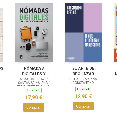
OS
NÓMADAS
EL ARTE DE
DIGITALES Y
RECHAZAR
PRECARIZACIÓN
SEQUERA, JORGE /
MANUSCRITOS
BRTOLO CADENAS,
S
SANTAMARINA, ANA /
CONSTANTINO
ALGORÍTMICA
(SERIE ENDEBATE)
FERNÁNDEZ-TRUJILLO,
En stock
En stock
FRANCISCO
12,90 €
17,90 €
Comprar
Comprar