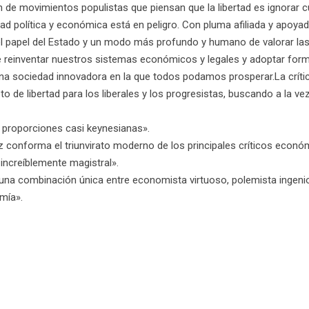
ón de movimientos populistas que piensan que la libertad es ignorar
ad política y económica está en peligro. Con pluma afiliada y apoya
el papel del Estado y un modo más profundo y humano de valorar las l
 reinventar nuestros sistemas económicos y legales y adoptar forma
una sociedad innovadora en la que todos podamos prosperar.La crític
to de libertad para los liberales y los progresistas, buscando a la v
 proporciones casi keynesianas».
 conforma el triunvirato moderno de los principales críticos económ
ncreíblemente magistral».
una combinación única entre economista virtuoso, polemista ingenios
mía».