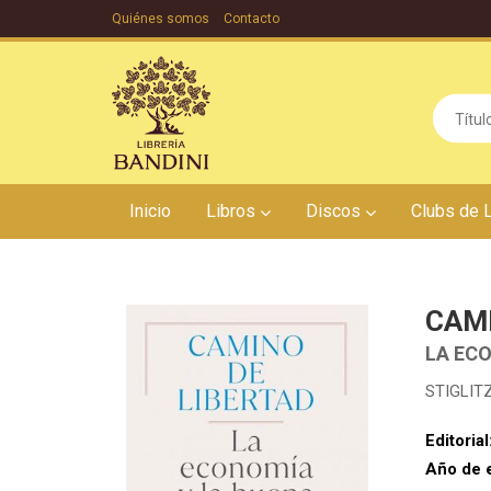
Quiénes somos
Contacto
Inicio
Libros
Discos
Clubs de 
CAMI
LA EC
STIGLITZ
Editorial
Año de 