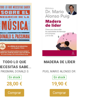
TODO LO QUE
MADERA DE LÍDER
NECESITAS SABER
OBRE EL NEGOCIO
PASSMAN, DONALD S
PUIG, MARIO ALONSO DR.
DE LA MÚSICA
En stock
En stock
28,00 €
19,90 €
Comprar
Comprar