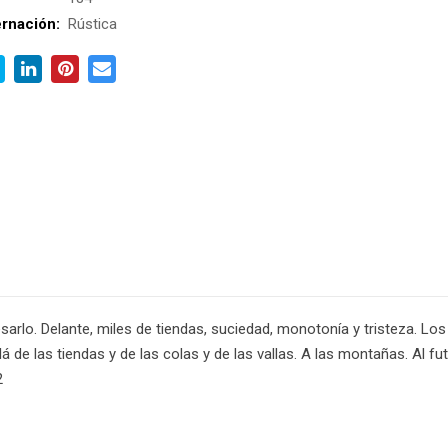
rnación:
Rústica
esarlo. Delante, miles de tiendas, suciedad, monotonía y tristeza. Los
 de las tiendas y de las colas y de las vallas. A las montañas. Al f
2