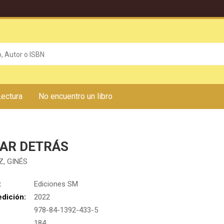
Lectura
No encuentro un libro
MAR DETRÁS
, GINÉS
:
Ediciones SM
edición:
2022
978-84-1392-433-5
:
184