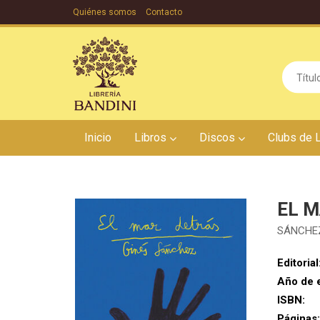
Quiénes somos
Contacto
Inicio
Libros
Discos
Clubs de 
EL 
SÁNCHEZ
Editorial
Año de 
ISBN:
Páginas