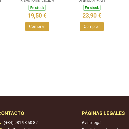
E
F. SANTOMÉ, CECILIA
DE LA MAZMORRA (
DINNIMAN, MATT
En stock
En stock
19,50 €
23,90 €
Comprar
Comprar
CONTACTO
PÁGINAS LEGALES
(+34) 981 93 50 82
Aviso legal