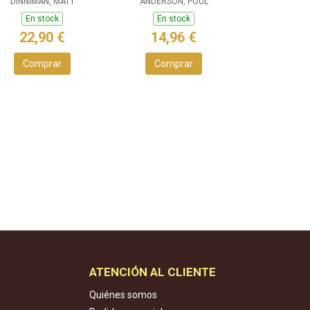
MAZMORRERO 2)
DINNIMAN, MATT
ANDERSON, POUL
En stock
En stock
22,90 €
14,96 €
Comprar
Comprar
ATENCIÓN AL CLIENTE
Quiénes somos