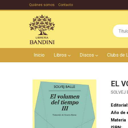
Quiénes somos
Contacto
Inicio
Libros
Discos
Clubs de 
EL V
SOLVEJ 
Editorial
Año de 
Materia
ISBN: