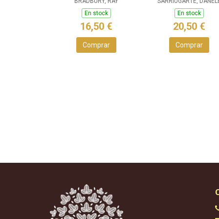
BRADBURY, RAY
SARRIUGARTE, DANEL
En stock
En stock
16,50 €
20,50 €
Comprar
Comprar