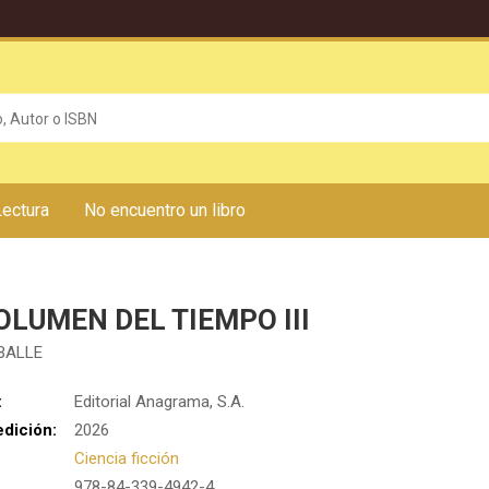
Lectura
No encuentro un libro
OLUMEN DEL TIEMPO III
BALLE
:
Editorial Anagrama, S.A.
edición:
2026
Ciencia ficción
978-84-339-4942-4