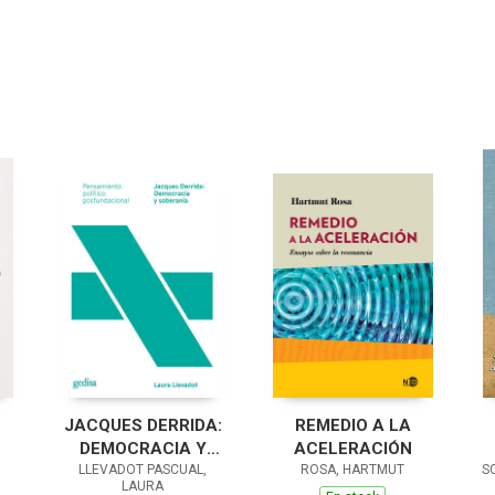
JACQUES DERRIDA:
REMEDIO A LA
DEMOCRACIA Y
ACELERACIÓN
LLEVADOT PASCUAL,
SOBERANÍA
ROSA, HARTMUT
S
LAURA