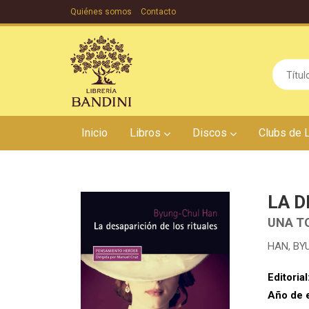
Quiénes somos
Contacto
Inicio
Libros
Discos
Clubs de 
LA D
UNA T
HAN, BY
Editorial
Año de 