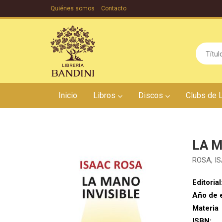
Quiénes somos
Contacto
Inicio
Libros
Discos
Clubs de 
LA M
ROSA, I
Editorial
Año de 
Materia
ISBN: