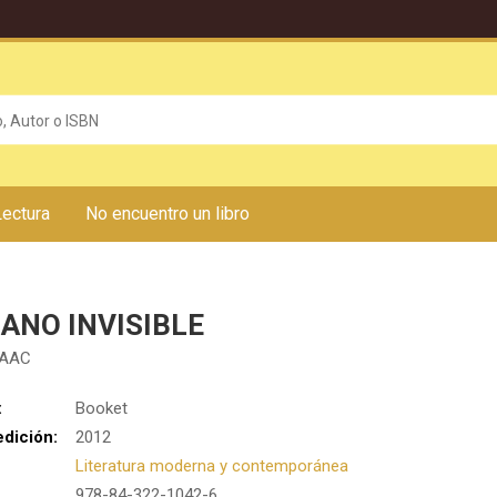
Lectura
No encuentro un libro
ANO INVISIBLE
SAAC
:
Booket
edición:
2012
Literatura moderna y contemporánea
978-84-322-1042-6