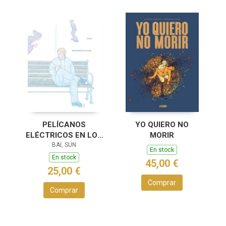
PELÍCANOS
YO QUIERO NO
ELÉCTRICOS EN LOS
MORIR
LAGOS
BAI, SUN
En stock
En stock
45,00 €
25,00 €
Comprar
Comprar