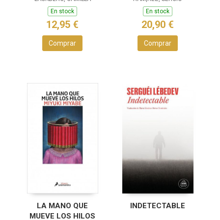
CRÍMENES DE
FJÄLLBACKA)
En stock
En stock
12,95 €
20,90 €
Comprar
Comprar
LA MANO QUE
INDETECTABLE
MUEVE LOS HILOS