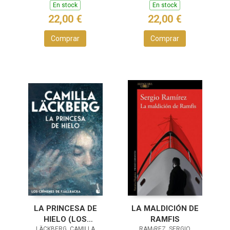
REINA
En stock
En stock
INVESTIGADORA 5)
22,00 €
22,00 €
Comprar
Comprar
LA PRINCESA DE
LA MALDICIÓN DE
HIELO (LOS
RAMFIS
LÄCKBERG, CAMILLA
RAM¡REZ, SERGIO