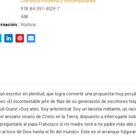
Literatura moderna y contemporánea
978-84-397-4529-7
:
448
rnación:
Rústica
 un escritor en plenitud, que logra convertir una propuesta muy peculi
s «El incontestable jefe de filas de su generación de escritores his
d-Ouest «Soy ateo. Soy anticlerical. Soy un laicista militante, un ra
 anciano vicario de Cristo en la Tierra, dispuesto a interrogarle sobr
eguntarle al papa Francisco si mi madre verá a mi padre más allá de
al loco de Dios hasta el fin del mundo». Este es el arranque fulguran