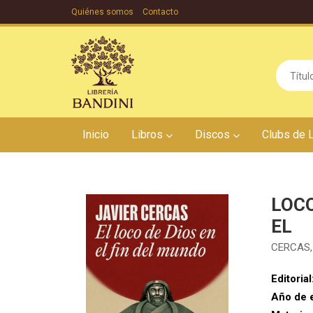
Quiénes somos
Contacto
Inicio
Libros
Discos
Clubs de 
LOCO
EL
CERCAS,
Editorial
Año de 