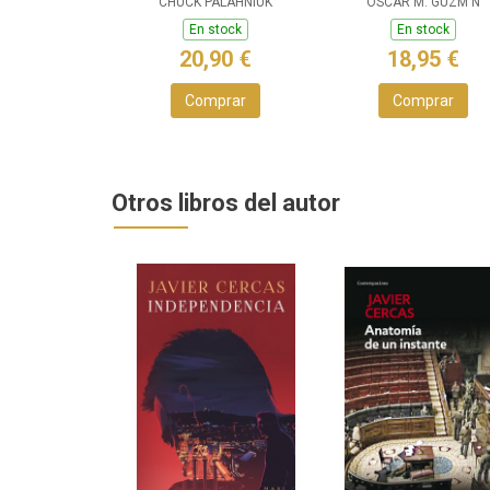
CHUCK PALAHNIUK
ÓSCAR M. GUZM N
En stock
En stock
20,90 €
18,95 €
Comprar
Comprar
Otros libros del autor