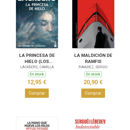
LA PRINCESA DE
LA MALDICIÓN DE
HIELO (LOS
RAMFIS
LÄCKBERG, CAMILLA
CRÍMENES DE
RAM¡REZ, SERGIO
FJÄLLBACKA)
En stock
En stock
12,95 €
20,90 €
Comprar
Comprar