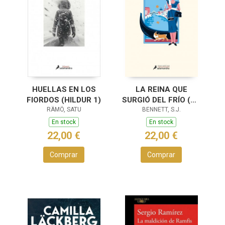
HUELLAS EN LOS
LA REINA QUE
FIORDOS (HILDUR 1)
SURGIÓ DEL FRÍO (SU
RÄMÖ, SATU
MAJESTAD, LA
BENNETT, S.J.
REINA
En stock
En stock
INVESTIGADORA 5)
22,00 €
22,00 €
Comprar
Comprar