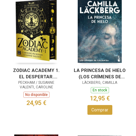
ZODIAC ACADEMY 1.
LA PRINCESA DE HIELO
EL DESPERTAR.
(LOS CRÍMENES DE
EDICIÓN ESPECIAL
PECKHAM / SUSANNE
LÄCKBERG, CAMILLA
FJÄLLBACKA)
VALENTI, CAROLINE
En stock
No disponible
12,95 €
24,95 €
Comprar