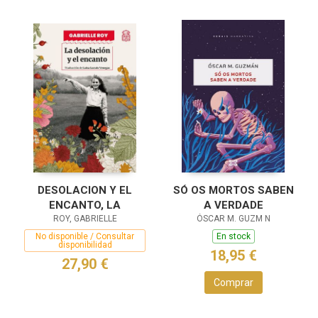
DESOLACION Y EL
SÓ OS MORTOS SABEN
ENCANTO, LA
A VERDADE
ROY, GABRIELLE
ÓSCAR M. GUZM N
No disponible / Consultar
En stock
disponibilidad
18,95 €
27,90 €
Comprar