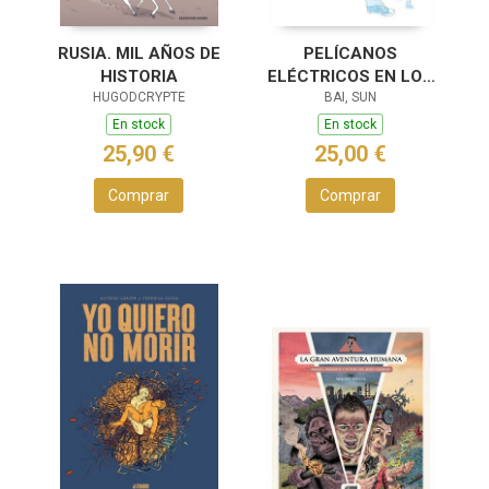
RUSIA. MIL AÑOS DE
PELÍCANOS
HISTORIA
ELÉCTRICOS EN LOS
HUGODCRYPTE
LAGOS
BAI, SUN
En stock
En stock
25,90 €
25,00 €
Comprar
Comprar