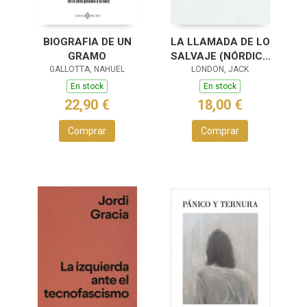
BIOGRAFIA DE UN
LA LLAMADA DE LO
GRAMO
SALVAJE (NÓRDICA
GALLOTTA, NAHUEL
LONDON, JACK
CLÁSICOS)
En stock
En stock
22,90 €
18,00 €
Comprar
Comprar