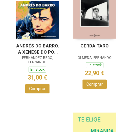
ANDRÉS DO BARRO.
GERDA TARO
A XÉNESE DO POP
FERNÁNDEZ REGO,
EN GALEGO
OLMEDA, FERNANDO
FERNANDO
En stock
En stock
22,90 €
31,00 €
Comprar
Comprar