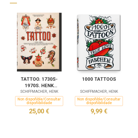
TATTOO. 1730S-
1000 TATTOOS
1970S. HENK
SCHIFFMACHER'S
SCHIFFMACHER, HENK
SCHIFFMACHER, HENK
PRIVATE
Non dispoñible/Consultar
Non dispoñible/Consultar
dispoñibilidade
dispoñibilidade
COLLECTION. 40TH
25,00 €
9,99 €
ED.