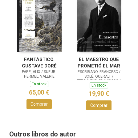
FANTÁSTICO.
EL MAESTRO QUE
GUSTAVE DORÉ
PROMETIÓ EL MAR
PARÉ, ALIX / SUEUR-
ESCRIBANO, FRANCESC /
HERMEL, VALÉRIE
SOLÉ, QUERALT /
FERRÁNDIZ, FRANCISCO /
En stock
En stock
BERNAL, SERGI
65,00 €
19,90 €
Comprar
Comprar
Outros libros do autor