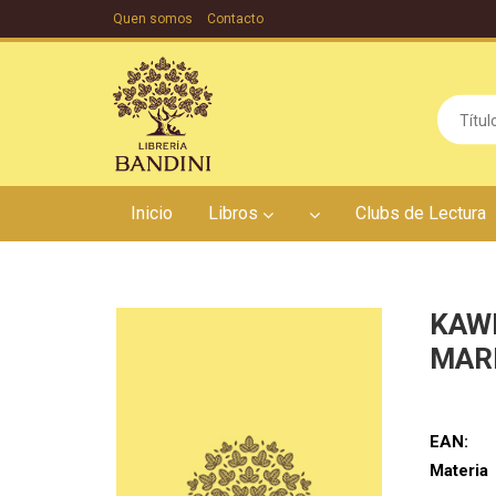
Quen somos
Contacto
Inicio
Libros
Clubs de Lectura
KAW
MAR
EAN:
Materia