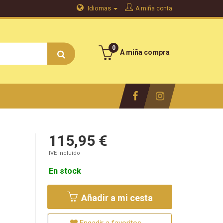
Idiomas
A miña conta
0
A miña compra
115,95 €
IVE incluído
En stock
Añadir a mi cesta