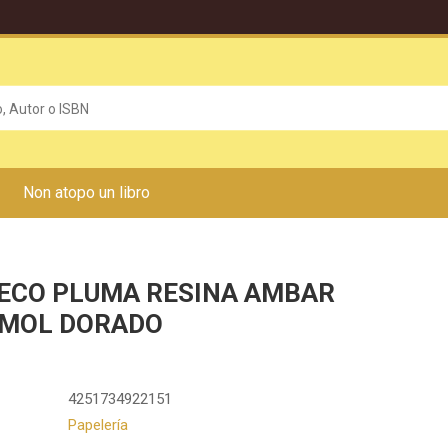
Non atopo un libro
ECO PLUMA RESINA AMBAR
MOL DORADO
4251734922151
Papelería