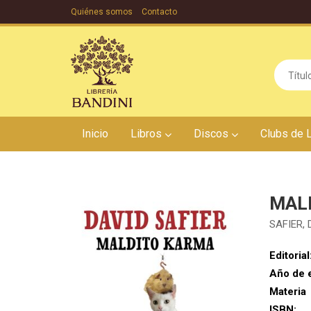
Quiénes somos
Contacto
Inicio
Libros
Discos
Clubs de 
MAL
SAFIER, 
Editorial
Año de 
Materia
ISBN: