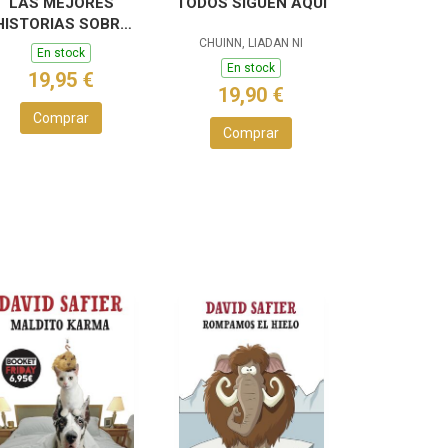
LAS MEJORES
TODOS SIGUEN AQUI
HISTORIAS SOBRE
PERROS
CHUINN, LIADAN NI
En stock
En stock
19,95 €
19,90 €
Comprar
Comprar