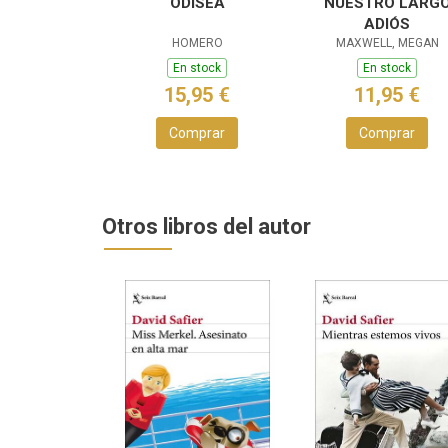
ODISEA
NUESTRO LARG
ADIÓS
HOMERO
MAXWELL, MEGAN
En stock
En stock
15,95 €
11,95 €
Comprar
Comprar
Otros libros del autor