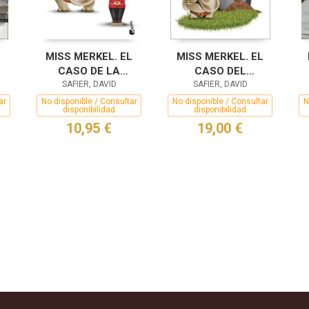
MISS MERKEL. EL
MISS MERKEL. EL
CASO DE LA
CASO DEL
CANCILLER
SAFIER, DAVID
JARDINERO
SAFIER, DAVID
JUBILADA
ENTERRADO
ar
No disponible / Consultar
No disponible / Consultar
N
disponibilidad
disponibilidad
10,95 €
19,00 €