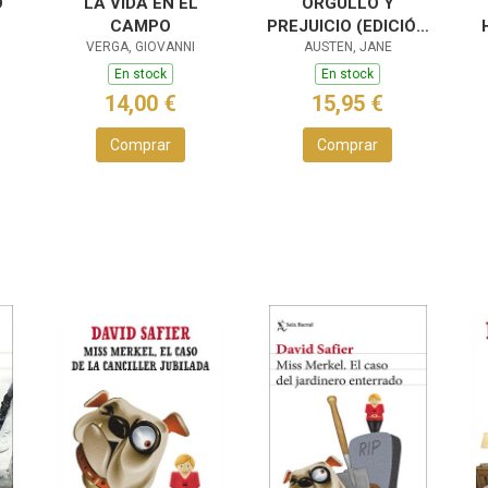
O
LA VIDA EN EL
ORGULLO Y
CAMPO
PREJUICIO (EDICIÓN
VERGA, GIOVANNI
ESPECIAL EN TAPA
AUSTEN, JANE
DURA)
En stock
En stock
14,00 €
15,95 €
Comprar
Comprar