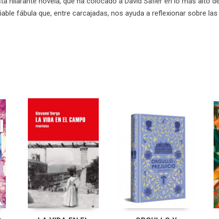
a hilarante novela, que ha colocado a David Safier en lo más alto de
able fábula que, entre carcajadas, nos ayuda a reflexionar sobre las 