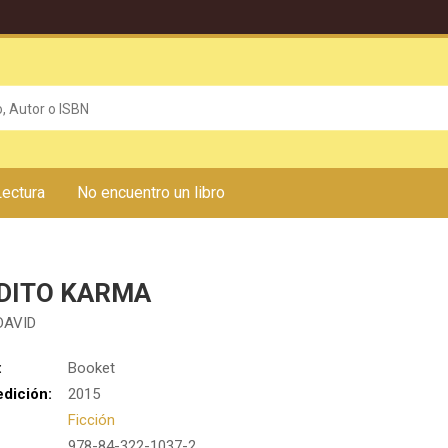
Lectura
No encuentro un libro
DITO KARMA
DAVID
:
Booket
edición:
2015
Ficción
978-84-322-1037-2