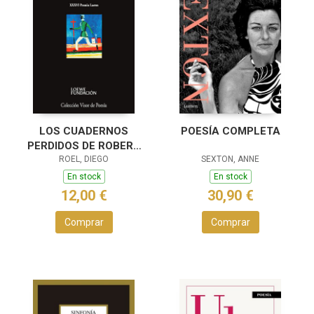
LOS CUADERNOS
POESÍA COMPLETA
PERDIDOS DE ROBERT
ROEL, DIEGO
WALSER
SEXTON, ANNE
En stock
En stock
12,00 €
30,90 €
Comprar
Comprar