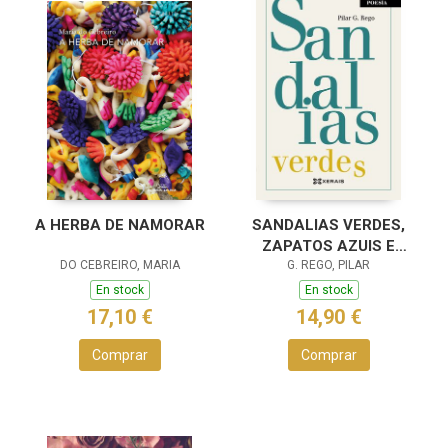
A HERBA DE NAMORAR
SANDALIAS VERDES,
ZAPATOS AZUIS E
DO CEBREIRO, MARIA
CANS NEGROS
G. REGO, PILAR
En stock
En stock
17,10 €
14,90 €
Comprar
Comprar